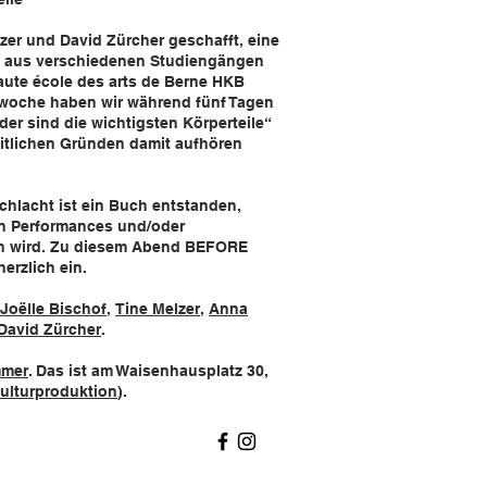
zer und David Zürcher geschafft, eine
 aus verschiedenen Studiengängen
aute école des arts de Berne HKB
woche haben wir während fünf Tagen
er sind die wichtigsten Körperteile“
zeitlichen Gründen damit aufhören
hlacht ist ein Buch entstanden,
n Performances und/oder
n wird. Zu diesem Abend
BEFORE
herzlich ein.
Joëlle Bischof
,
Tine Melzer
,
Anna
David Zürcher
.
mmer
. Das ist am Waisenhausplatz 30,
ulturproduktion
).