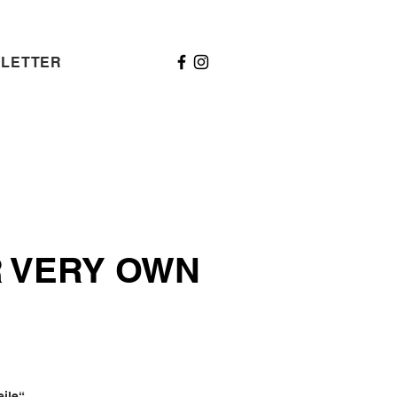
LETTER
 VERY OWN
eile“