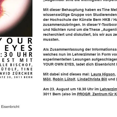
Mit dieser Behauptung haben es Tine Mel
wissenswütige Gruppe von Studierenden
der Hochschule der Künste Bern HKB / H
zusammenzubringen. In dieser Y-Toolbox
und Nächten rund um die These „Augenlid
recherchiert und diskutiert, bis wir aus 
mussten.
Als Zusammenfassung der Informationssc
welches nun im Lehrerzimmer in Form vo
experimentellen Lesungen aufgeschlage
YOUR OWN EYES
, ladet dich Eisenbricht 
Mit dabei sind dieses mal:
Laura Higson
,
Möll
,
Robin Lütolf
,
Linda
Christa Bill
und
Am 23. August um 18.30 Uhr im
Lehrerzi
3011 Bern (also im
PROGR_Zentrum für K
 Eisenbricht