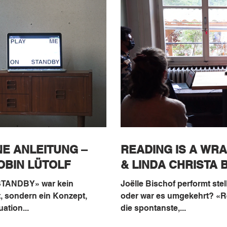
NE ANLEITUNG –
READING IS A WRA
OBIN LÜTOLF
& LINDA CHRISTA B
STANDBY» war kein
Joëlle Bischof performt stel
, sondern ein Konzept,
oder war es umgekehrt? «Re
ation...
die spontanste,...