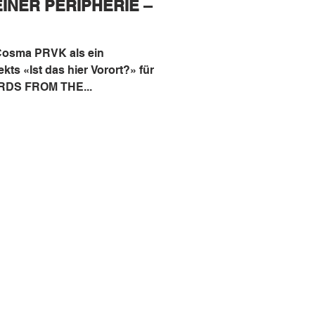
INER PERIPHERIE –
Cosma PRVK als ein
ts «Ist das hier Vorort?» für
RDS FROM THE...