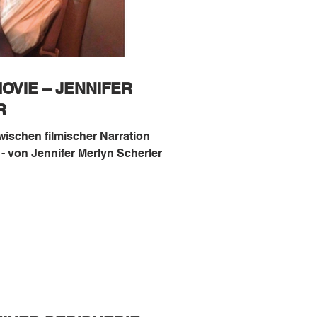
OVIE – JENNIFER
R
ischen filmischer Narration
und dem off - screen Leben - von Jennifer Merlyn Scherler