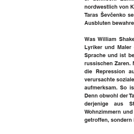
nordwestlich von Ky
Taras Ševčenko se
Ausbluten bewahren
Was William Shakes
Lyriker und Maler 
Sprache und ist b
russischen Zaren. 
die Repression au
verursachte soziale
aufmerksam. So ist
Denn obwohl der Tar
derjenige aus S
Wohnzimmern und He
getroffen, sondern 