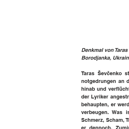
Denkmal von Taras
Borodjanka, Ukrain
Taras Ševčenko st
notgedrungen an di
hinab und verflücht
der Lyriker angest
behaupten, er wer
verbeugen. Was is
Schmerz, Scham, Tra
er dennoch. Zumin