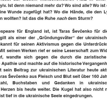
iv. Ist denn niemand mehr da? Wo sind alle? Wo ist d
ine Wunde zugefügt hat? Wo die Hände, die den Ly
 wollten? Ist das die Ruhe 
nach
 dem Sturm?
peare für England ist, ist Taras Ševčenko für die
gilt als einer der „Gründungsväter“ der ukrainisch
ekannt für seinen Aktivismus gegen die Unterdrück
Mit seinen Werken rief er seine Leserschaft zum Wi
f, wandte sich gegen die durch die zaristische
 Apathie und machte auf die historische Vergangenhe
 sein Beitrag zur ukrainischen Literatur heute aktu
as Ševčenko aus Fleisch und Blut seit über 160 Jahren
tahl, Buchstaben und Gedanken in ukrainisch
rzen bis heute weiter. Die Kugel hat also nicht nu
ist tief in die ukrainische Seele eingedrungen.