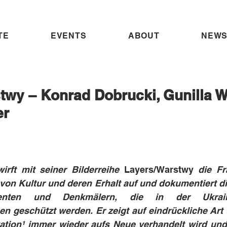
TE
EVENTS
ABOUT
NEWS
twy – Konrad Dobrucki, Gunilla Wa
er
rft mit seiner Bilderreihe 
Layers/Warstwy
 die F
 von Kultur und deren Erhalt auf und dokumentiert d
enten und Denkmälern, die in der Ukrai
n geschützt werden. Er zeigt auf eindrückliche Art 
ikation¹ immer wieder aufs Neue verhandelt wird un