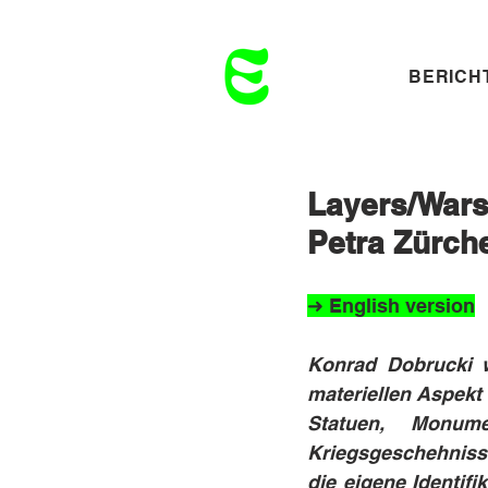
BERICH
Layers/Wars
Petra Zürch
➜ English version
Konrad Dobrucki wi
materiellen Aspekt
Statuen, Monum
Kriegsgeschehnisse
die eigene Identif