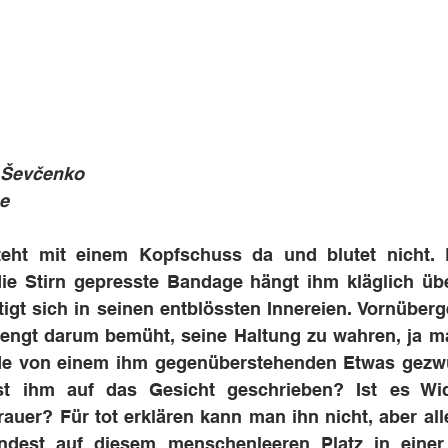
 Ševčenko
e
eht mit einem Kopfschuss da und blutet nicht. 
e Stirn gepresste Bandage hängt ihm kläglich über
igt sich in seinen entblössten Innereien. Vornüberg
rengt darum bemüht, seine Haltung zu wahren, ja ma
de von einem ihm gegenüberstehenden Etwas gezwu
t ihm auf das Gesicht geschrieben? Ist es Wide
uer? Für tot erklären kann man ihn nicht, aber allein
dest auf diesem menschenleeren Platz in einer 