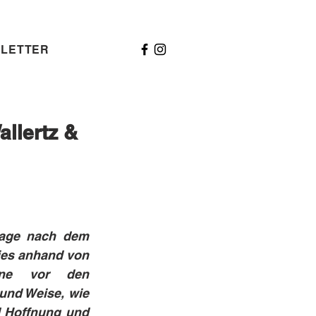
LETTER
llertz &
rage nach dem 
ies anhand von 
ne vor den 
und Weise, wie 
d Hoffnung und 