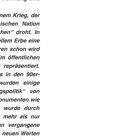
em Krieg, der 
schen Nation 
hen“ droht. In 
lem Erbe eine 
ren schon wird 
m öffentlichen 
epräsentiert. 
s in den 90er-
urden einige 
politik“ von 
Monumenten wie 
 wurde durch 
 mehr als nur 
n vergangene 
 neuen Werten 