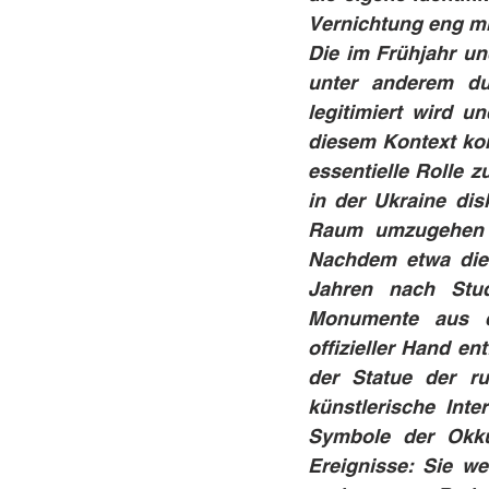
Vernichtung eng mi
Die im Frühjahr u
unter anderem dur
legitimiert wird u
diesem Kontext ko
essentielle Rolle z
in der Ukraine disk
Raum umzugehen se
Nachdem etwa die 
Jahren nach Stud
Monumente aus de
offizieller Hand e
der Statue der ru
künstlerische Inte
Symbole der Okku
Ereignisse: Sie w