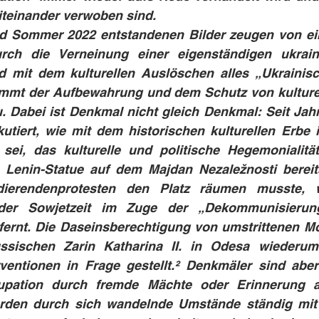
teinander verwoben sind.
nd Sommer 2022 entstandenen Bilder zeugen von ein
ch die Verneinung einer eigenständigen ukraini
nd mit dem kulturellen Auslöschen alles „Ukrainisc
mmt der Aufbewahrung und dem Schutz von kulturel
u. Dabei ist Denkmal nicht gleich Denkmal: Seit Jah
utiert, wie mit dem historischen kulturellen Erbe i
i, das kulturelle und politische Hegemonialität r
Lenin-Statue auf dem Majdan Nezaležnosti bereit
ierendenprotesten den Platz räumen musste, w
r Sowjetzeit im Zuge der „Dekommunisierungs
ntfernt. Die Daseinsberechtigung von umstrittenen 
ssischen Zarin Katharina II. in Odesa wiederum
rventionen in Frage gestellt.² Denkmäler sind aber
pation durch fremde Mächte oder Erinnerung a
erden durch sich wandelnde Umstände ständig mit